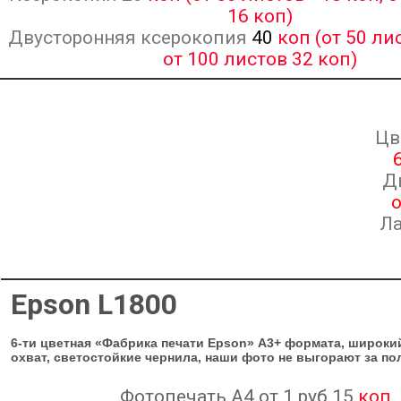
16 коп)
Двусторонняя ксерокопия
40
коп (от 50 лис
от 100 листов 32 коп)
Цв
Д
о
Ла
Epson L1800
6-ти цветная «Фабрика печати Epson» А3+ формата, широки
охват, светостойкие чернила, наши фото не выгорают за по
Фотопечать А4 от 1 руб 15
коп.