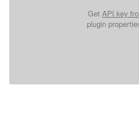
Get
API key fr
plugin properti