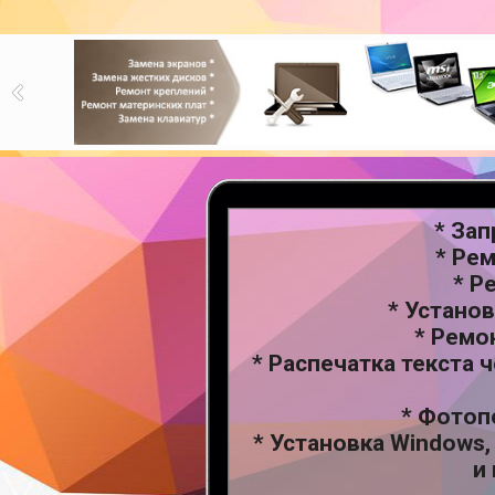
* За
* Ре
* Р
* Установ
* Ремо
* Распечатка текста 
* Фотоп
* Установка Windows,
и