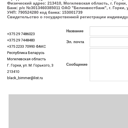
Физический адрес: 213410, Могилевская область, г. Горки, у
Банк: р/c №3013460385011 ОАО "Белинвестбанк", г. Горки, у
УНП: 790524280 код банка: 153001739
Свидетельство о государственной регистрации индивиду
Название
+375 29 7486023
+375 29 7448483
Эл. почта
+375 2233 70993 ФАКС
Республика Беларусь
Могилевская область
Сообщение
Г. Горки, ул. М. Горького, 3
213410
black_bimmer@list.ru