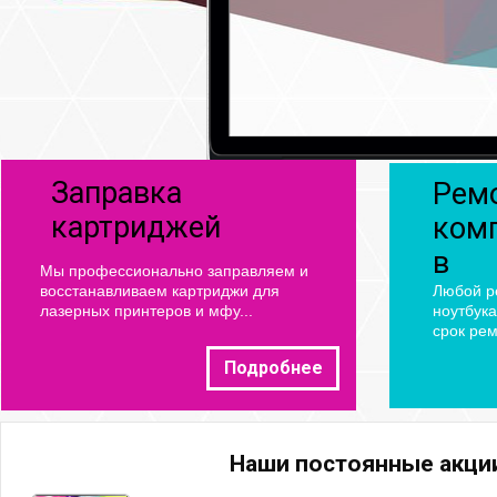
Заправка
Рем
картриджей
ком
в
Мы профессионально заправляем и
Любой р
восстанавливаем картриджи для
ноутбука
лазерных принтеров и мфу...
срок рем
Подробнее
Наши постоянные акци