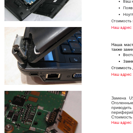
Ваш 
Появ
Ноут
​Стоимость
Наш адрес: 
Наша маст
также заме
Вост
Заме
​Стоимость 
Наш адрес: 
Замена US
Оголенные
приводить 
периферийн
Стоимость
Наш адрес: 